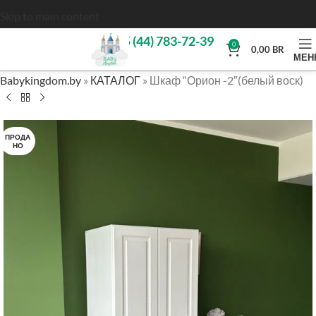
Skip to main content
+375 (44) 783-72-39
0
0,00
BR
МЕН
Babykingdom.by
»
КАТАЛОГ
»
Шкаф “Орион -2″(белый воск)
ПРОДА
НО