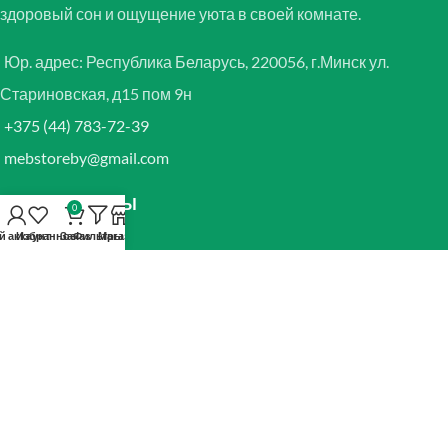
здоровый сон и ощущение уюта в своей комнате.
Юр. адрес: Республика Беларусь, 220056, г.Минск ул.
Стариновская, д15 пом 9н
+375 (44) 783-72-39
mebstoreby@gmail.com
РЕЖИМ РАБОТЫ
0
й аккаунт
Избранное
Заказ
Фильтры
Магазин
Понедельник
10:30 — 19:30
Вторник
10:30 — 19:30
Среда
10:30 — 19:30
Четверг
10:30 — 19:30