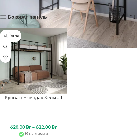
Отображение единственного товара
ые
Боковая панель
вухъярусные
ровати из
КРЕДИТ 4%
ассива
-
а
и-
и
а
Кровать- чердак Хельга 1
етские и
одростковые
еталлические
ровати
620,00
Br
–
622,00
Br
В наличии