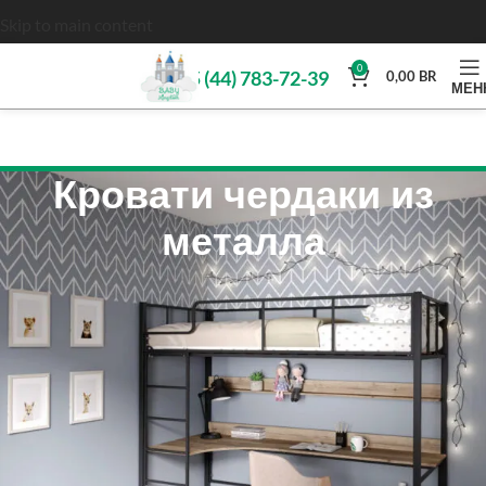
Skip to main content
0
+375 (44) 783-72-39
0,00
BR
МЕН
Кровати чердаки из
металла
Babykingdom.by
»
Детские и подростковые металлические
кровати
»
Кровати чердаки из металла