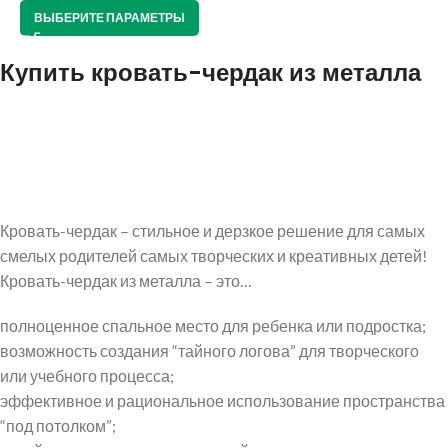
ВЫБЕРИТЕ ПАРАМЕТРЫ
успальная
Купить кровать-чердак из металла
овать из
ссива
успальные
овати из
талла
Кровать-чердак – стильное и дерзкое решение для самых
смелых родителей самых творческих и креативных детей!
Кровать-чердак из металла – это…
полноценное спальное место для ребенка или подростка;
возможность создания “тайного логова” для творческого
или учебного процесса;
эффективное и рациональное использование пространства
“под потолком”;