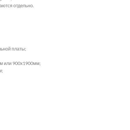
аются отдельно.
льной платы;
м или 900х1900мм;
м;