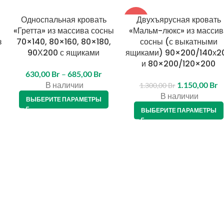
Односпальная кровать
Двухъярусная кровать
-12%
«Гретта» из массива сосны
«Мальм-люкс» из массив
з
70×140, 80×160, 80×180,
сосны (с выкатными
90Х200 с ящиками
ящиками) 90×200/140х2
и 80×200/120×200
630,00
Br
–
685,00
Br
В наличии
1.150,00
Br
1.300,00
Br
В наличии
ВЫБЕРИТЕ ПАРАМЕТРЫ
ВЫБЕРИТЕ ПАРАМЕТРЫ