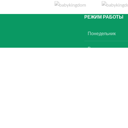
РЕЖИМ РАБОТЫ
Понедельник
Вторник
Мы занимаемся продажей детской
мебели из массива сосны и
Среда
мебелью для детской комнаты.
Наши кроватки просто созданы ,что
Четверг
бы дарить вашему ребенку
спокойный, здоровый сон и
Пятница
ощущение уюта в своей комнате.
Суббота
Юр. адрес: Республика Беларусь,
220056, г.Минск ул. Стариновская,
Воскресенье
д15 пом 9н