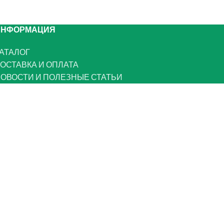
ИНФОРМАЦИЯ
АТАЛОГ
ОСТАВКА И ОПЛАТА
ОВОСТИ И ПОЛЕЗНЫЕ СТАТЬИ
 НАС
ОТЗЫВЫ
ОНТАКТЫ
олитика ООО «Мебстор плюс» в
тношении обработки
ерсональных данных