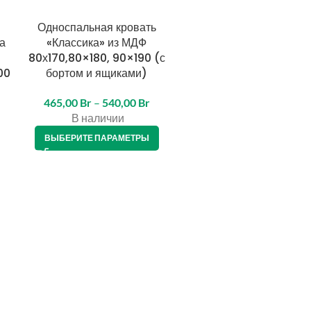
Односпальная кровать
Односпальная кроват
а
«Классика» из МДФ
«Классика» из МДФ 80х
80х170,80×180, 90×190 (с
(с бортом и ящиком) 
00
бортом и ящиками)
киндер-4 160х80
465,00
Br
–
540,00
Br
703,00
Br
В наличии
В наличии
ВЫБЕРИТЕ ПАРАМЕТРЫ
В КОРЗИНУ