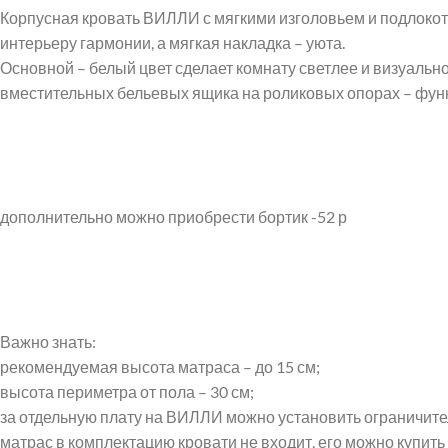
Корпусная кровать ВИЛЛИ с мягкими изголовьем и подлокот
интерьеру гармонии, а мягкая накладка – уюта.
Основной – белый цвет сделает комнату светлее и визуально
вместительных бельевых ящика на роликовых опорах – фун
дополнительно можно приобрести бортик -52 р
Instagram
VK
Важно знать:
рекомендуемая высота матраса – до 15 см;
высота периметра от пола – 30 см;
за отдельную плату на ВИЛЛИ можно установить ограничител
матрас в комплектацию кровати не входит, его можно купить 