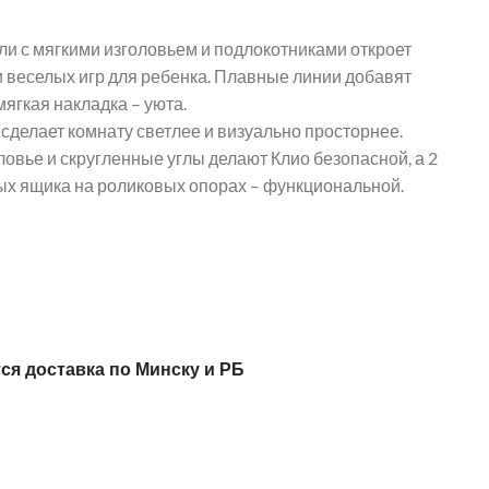
ли с мягкими изголовьем и подлокотниками откроет
и веселых игр для ребенка. Плавные линии добавят
мягкая накладка – уюта.
сделает комнату светлее и визуально просторнее.
ловье и скругленные углы делают Клио безопасной, а 2
х ящика на роликовых опорах – функциональной.
ся доставка по Минску и РБ