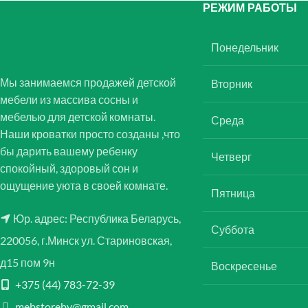
РЕЖИМ РАБОТЫ
Понедельник
Мы занимаемся продажей детской
Вторник
мебели из массива сосны и
мебелью для детской комнаты.
Среда
Наши кроватки просто созданы ,что
бы дарить вашему ребенку
Четверг
спокойный, здоровый сон и
ощущение уюта в своей комнате.
Пятница
Юр. адрес: Республика Беларусь,
Суббота
220056, г.Минск ул. Стариновская,
д15 пом 9н
Воскресенье
+375 (44) 783-72-39
mebstoreby@gmail.com