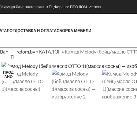
Skip to main content
. Минск ул.Каменногорская, 3 ТЦ"Корона" ПРО ДОМ (2 этаж)
АТАЛОГ
ДОСТАВКА И ОПЛАТА
СБОРКА МЕБЕЛИ
Babykingdom.by
»
КАТАЛОГ
»
Комод Melody (бейц/масло OTTO
Нажмите, чтобы увеличить
ПРОД
АНО