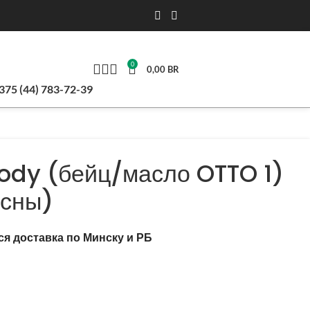
0
0,00
BR
375 (44) 783-72-39
ody (бейц/масло OTTO 1)
осны)
ся доставка по Минску и РБ