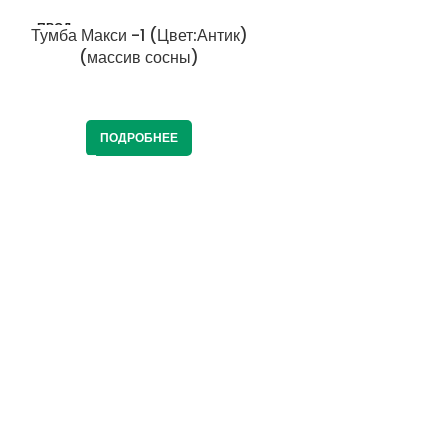
ПРОД
ПРОД
Тумба Макси -1 (Цвет:Антик)
Комод Хаба 7 ящиков(с
АНО
АНО
(массив сосны)
воск/антик)(массив со
ПОДРОБНЕЕ
ПОДРОБНЕЕ