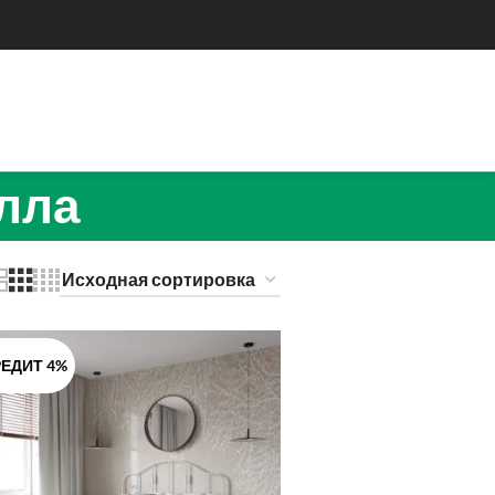
лла
ЕДИТ 4%