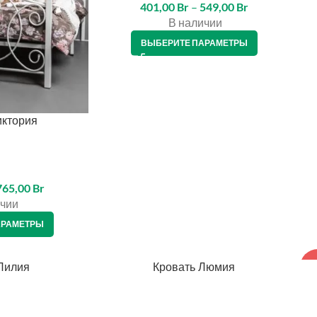
401,00
Br
–
549,00
Br
В наличии
ВЫБЕРИТЕ ПАРАМЕТРЫ
иктория
765,00
Br
чии
АРАМЕТРЫ
Лилия
Кровать Люмия
КРЕДИТ 4%
-
КР