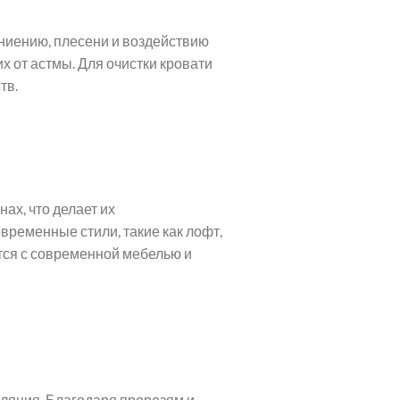
гниению, плесени и воздействию
х от астмы. Для очистки кровати
тв.
ах, что делает их
ременные стили, такие как лофт,
тся с современной мебелью и
ляция. Благодаря прорезям и