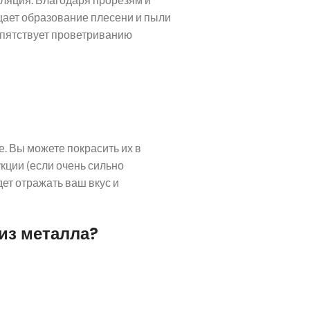
ащает образование плесени и пыли
епятствует проветриванию
. Вы можете покрасить их в
кции (если очень сильно
дет отражать ваш вкус и
из металла?