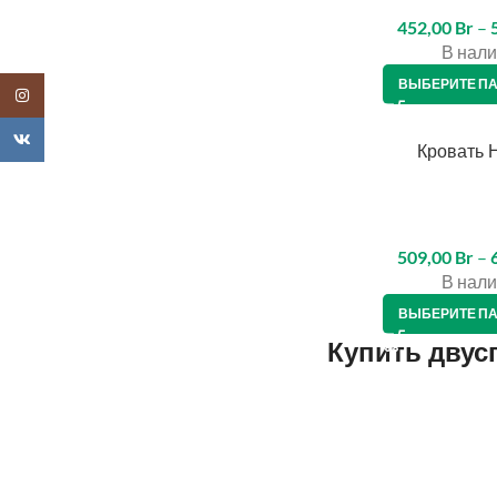
452,00
Br
–
В нали
ВЫБЕРИТЕ П
Instagram
VK
Кровать 
КРЕДИТ 4%
509,00
Br
–
В нали
ВЫБЕРИТЕ П
Купить двус