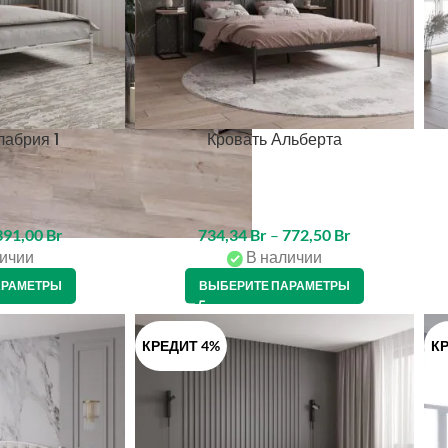
лабрия 1
Кровать Альберта
391,00
Br
734,34
Br
–
772,50
Br
ичии
В наличии
АРАМЕТРЫ
ВЫБЕРИТЕ ПАРАМЕТРЫ
КРЕДИТ 4%
КР