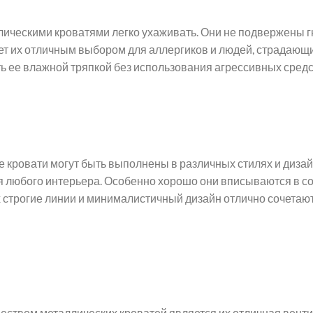
лическими кроватями легко ухаживать. Они не подвержены 
ет их отличным выбором для аллергиков и людей, страдающи
ь ее влажной тряпкой без использования агрессивных средс
 кровати могут быть выполнены в различных стилях и дизайн
 любого интерьера. Особенно хорошо они вписываются в сов
х строгие линии и минималистичный дизайн отлично сочетаю
ством металлических кроватей является их отличная венти