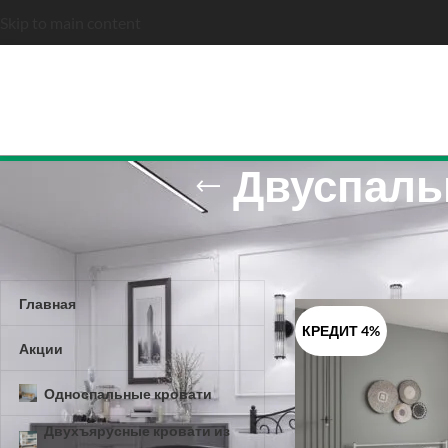
Skip to main content
Двуспаль
КАТЕГОРИИ ТОВАРОВ
Babykingdom.by
»
Дву
Главная
КРЕДИТ 4%
Акции
Односпальные кровати
Двухъярусные кровати из