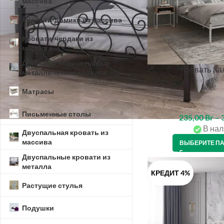
массива
Кровати-домики из массива
Кровати-чердаки из
массива
Детские и подростковые
Кровать Ка
металлические кровати
Матрасы
Письменные столы
235,00
Br
–
В нал
Двуспальная кровать из
массива
ВЫБЕРИТЕ П
Двуспальные кровати из
металла
КРЕДИТ 4%
Растущие стулья
Подушки