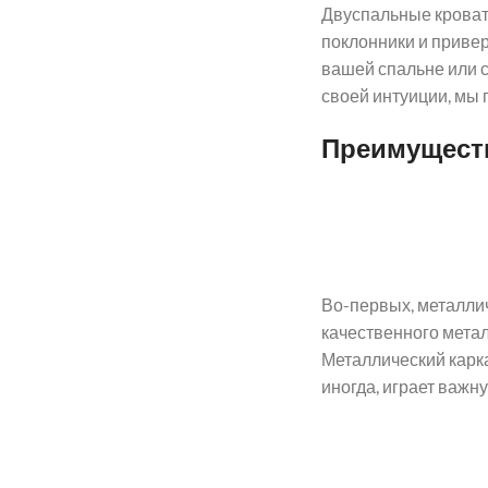
Двуспальные кровати
поклонники и привер
вашей спальне или с
своей интуиции, мы 
Преимуществ
Во-первых, металли
качественного мета
Металлический карка
иногда, играет важн