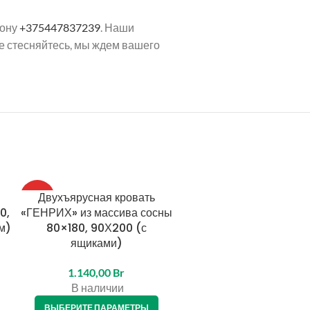
фону
+375447837239
. Наши
Не стесняйтесь, мы ждем вашего
Двухъярусная кровать
Односпальная кроват
ТОП
0,
«ГЕНРИХ» из массива сосны
«Классика» из МДФ
м)
80×180, 90Х200 (с
80х170,80×180, 90×190
ящиками)
бортом и ящиками)
1.140,00
Br
465,00
Br
–
540,00
Br
В наличии
В наличии
ВЫБЕРИТЕ ПАРАМЕТРЫ
ВЫБЕРИТЕ ПАРАМЕТРЫ