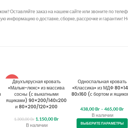
ком? Оставляйте заказ на нашем сайте или звоните по теле
ную информацию о доставке, сборке, рассрочке и гарантии! 
Двухъярусная кровать
Односпальная кровать
-12%
«Мальм-люкс» из массива
«Классика» из МДФ 80×14
з
сосны (с выкатными
80х160 (с бортом и ящико
ящиками) 90×200/140х200
и 80×200/120×200
438,00
Br
–
465,00
Br
В наличии
1.150,00
Br
1.300,00
Br
ВЫБЕРИТЕ ПАРАМЕТРЫ
В наличии