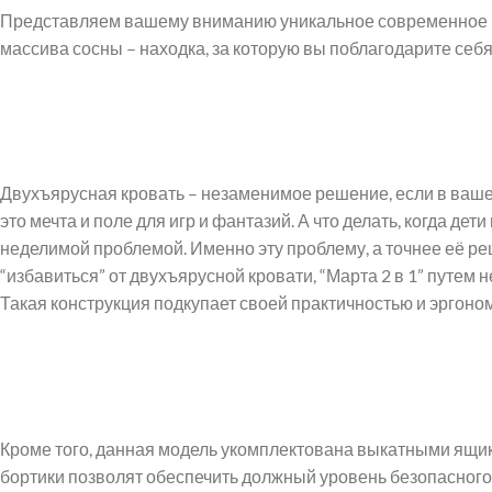
Представляем вашему вниманию уникальное современное реш
массива сосны – находка, за которую вы поблагодарите себ
Двухъярусная кровать – незаменимое решение, если в вашей
это мечта и поле для игр и фантазий. А что делать, когда де
неделимой проблемой. Именно эту проблему, а точнее её ре
“избавиться” от двухъярусной кровати, “Марта 2 в 1” пут
Такая конструкция подкупает своей практичностью и эргоно
Кроме того, данная модель укомплектована выкатными ящика
Instagram
бортики позволят обеспечить должный уровень безопасного