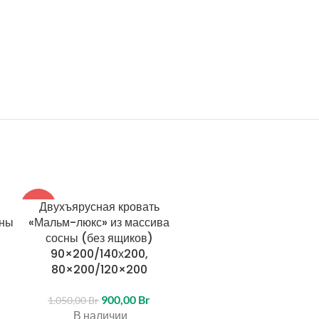
Двухъярусная кровать
Двухъярусная кроват
-14%
сны
«Мальм-люкс» из массива
«ГЕНРИХ» из массива с
сосны (без ящиков)
80×180, 90Х200 (бе
90×200/140х200,
ящиков)
80×200/120×200
890,00
Br
900,00
Br
В наличии
1.050,00
Br
В наличии