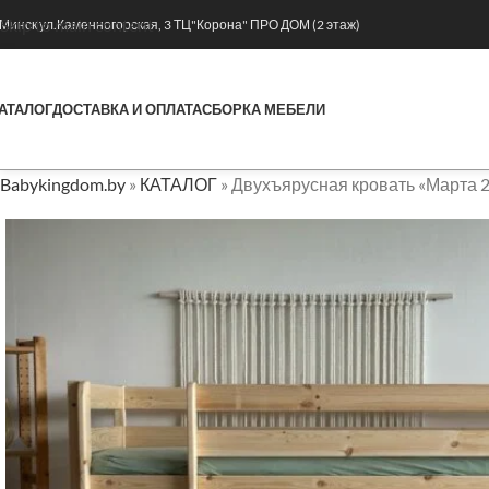
Skip to main content
. Минск ул.Каменногорская, 3 ТЦ"Корона" ПРО ДОМ (2 этаж)
АТАЛОГ
ДОСТАВКА И ОПЛАТА
СБОРКА МЕБЕЛИ
Babykingdom.by
»
КАТАЛОГ
»
Двухъярусная кровать «Марта 2