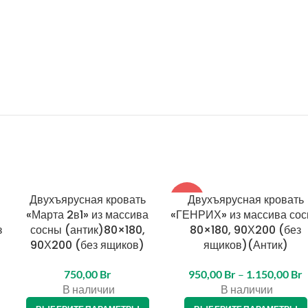
Двухъярусная кровать
Двухъярусная кровать
-17%
«Марта 2в1» из массива
«ГЕНРИХ» из массива со
з
сосны (антик)80×180,
80×180, 90Х200 (без
90Х200 (без ящиков)
ящиков)(Антик)
750,00
Br
950,00
Br
–
1.150,00
Br
В наличии
В наличии