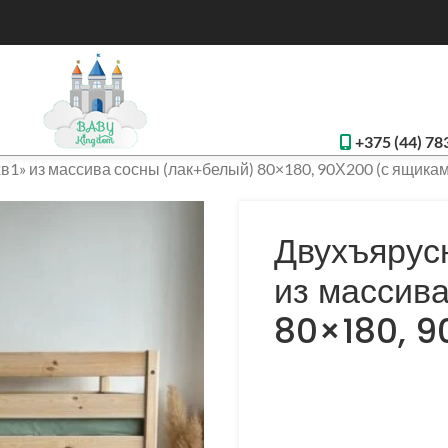
+375 (44) 78
в1» из массива сосны (лак+белый) 80×180, 90Х200 (с ящикам
Двухъярусн
из массив
80×180, 9