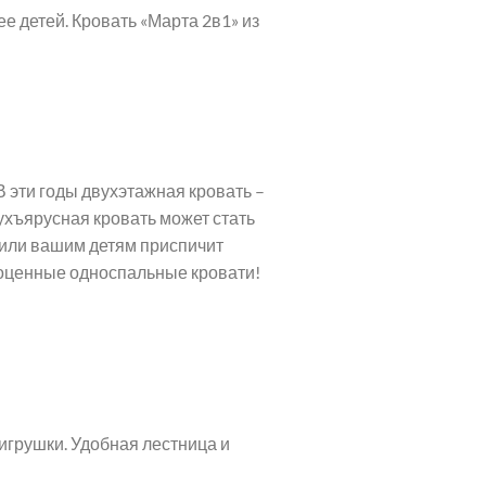
 детей. Кровать «Марта 2в1» из
 эти годы двухэтажная кровать –
вухъярусная кровать может стать
м или вашим детям приспичит
лноценные односпальные кровати!
игрушки. Удобная лестница и