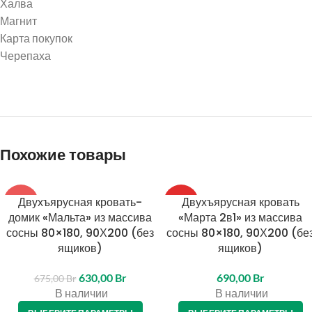
Халва
Магнит
Карта покупок
Черепаха
Похожие товары
Двухъярусная кровать-
Двухъярусная кровать
-7%
ТОП
домик «Мальта» из массива
«Марта 2в1» из массива
сосны 80×180, 90Х200 (без
сосны 80×180, 90Х200 (бе
ящиков)
ящиков)
630,00
Br
690,00
Br
675,00
Br
В наличии
В наличии