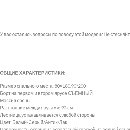
VK
У вас остались вопросы по поводу этой модели? Не стесняй
ОБЩИЕ ХАРАКТЕРИСТИКИ:
Размер спального места: 80×180,90*200
Борт на первом и втором ярусе СЪЕМНЫЙ
Массив сосны
Расстояние между ярусами: 93 см
Лестница устанавливается с любой стороны
Цвет: Белый/Серый/Антик/Лак
Поверхность: окрашена безопасной краской на водной осно