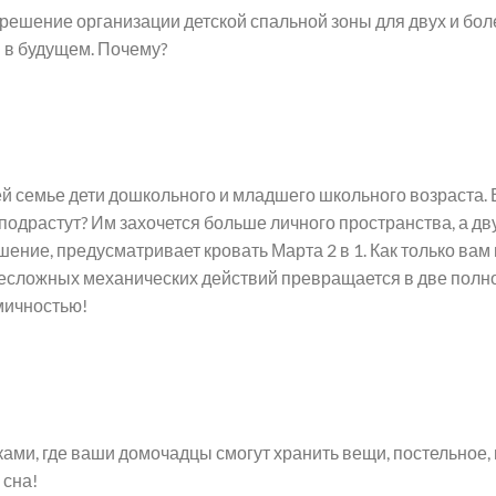
ение организации детской спальной зоны для двух и более
я в будущем. Почему?
 семье дети дошкольного и младшего школьного возраста. В
ти подрастут? Им захочется больше личного пространства, а д
шение, предусматривает кровать Марта 2 в 1. Как только ва
ем несложных механических действий превращается в две по
мичностью!
ми, где ваши домочадцы смогут хранить вещи, постельное, 
 сна!