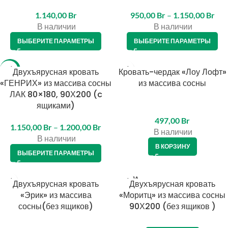
1.140,00
Br
950,00
Br
–
1.150,00
Br
В наличии
В наличии
ВЫБЕРИТЕ ПАРАМЕТРЫ
ВЫБЕРИТЕ ПАРАМЕТРЫ
-14%
Двухъярусная кровать
Кровать-чердак «Лоу Лофт»
«ГЕНРИХ» из массива сосны
из массива сосны
ЛАК 80×180, 90Х200 (c
ящиками)
497,00
Br
1.150,00
Br
–
1.200,00
Br
В наличии
В наличии
В КОРЗИНУ
ВЫБЕРИТЕ ПАРАМЕТРЫ
ПРОДА
КРЕДИТ 4%
Двухъярусная кровать
Двухъярусная кровать
НО
«Эрик» из массива
«Моритц» из массива сосны
сосны(без ящиков)
90Х200 (без ящиков )