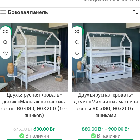
Боковая панель
-7%
-5%
Двухъярусная кровать-
Двухъярусная кровать-
домик «Мальта» из массива
домик «Мальта» из массива
сосны 80×180, 90Х200 (без
сосны 80 x180, 90х200 с
ящиков)
ящиками
630,00
Br
880,00
Br
–
900,00
Br
675,00
Br
В наличии
В наличии