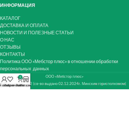
ИНФОРМАЦИЯ
КАТАЛОГ
ДОСТАВКА И ОПЛАТА
НОВОСТИ И ПОЛЕЗНЫЕ СТАТЬИ
О НАС
ОТЗЫВЫ
КОНТАКТЫ
Политика ООО «Мебстор плюс» в отношении обработки
персональных данных
ООО «Мебстор плюс»
0
УНП 193816942 (св-во выдано 02.12.2024г. Минским горисполкомом)
 аккаунт
Избранное
Заказ
Магазин
Регистрация в Торговом реестре №743144 от 26.02.2025
Банковские реквизиты: ЗАО "Альфа-Банк"
р/с BY52 ALFA 3012 2G02 3700 1027 0000, ALFABY2X
Директор Минкевич Е.Н