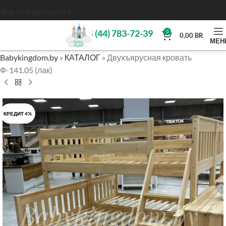
Skip to main content
+375 (44) 783-72-39
0
0,00
BR
МЕН
Babykingdom.by
»
КАТАЛОГ
»
Двухъярусная кровать
Ф-141.05 (лак)
КРЕДИТ 4%