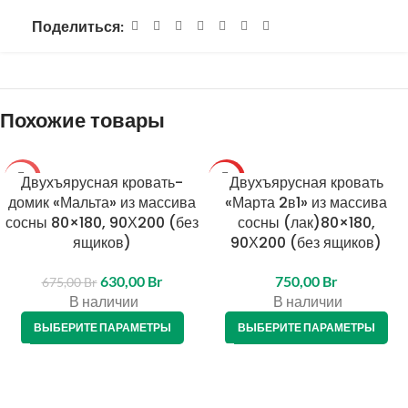
Поделиться:
Похожие товары
-7%
Двухъярусная кровать-
ТОП
Двухъярусная кровать
домик «Мальта» из массива
«Марта 2в1» из массива
сосны 80×180, 90Х200 (без
сосны (лак)80×180,
ящиков)
90Х200 (без ящиков)
630,00
Br
750,00
Br
675,00
Br
В наличии
В наличии
ВЫБЕРИТЕ ПАРАМЕТРЫ
ВЫБЕРИТЕ ПАРАМЕТРЫ