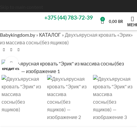
Skip to main content
+375 (44) 783-72-39
0
0,00
BR
МЕН
Babykingdom.by
»
КАТАЛОГ
»
Двухъярусная кровать «Эрик»
из массива сосны(без ящиков)
Нажмите, чтобы увеличить
КРЕДИТ 4%