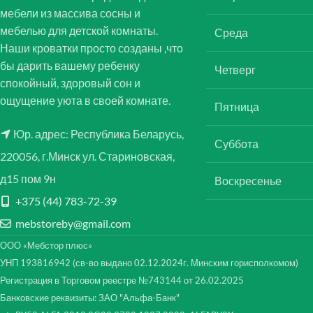
мебели из массива сосны и
мебелью для детской комнаты.
Среда
Наши кроватки просто созданы ,что
бы дарить вашему ребенку
Четверг
спокойный, здоровый сон и
ощущение уюта в своей комнате.
Пятница
Юр. адрес: Республика Беларусь,
Суббота
220056, г.Минск ул. Стариновская,
д15 пом 9н
Воскресенье
+375 (44) 783-72-39
mebstoreby@gmail.com
ООО «Мебстор плюс»
УНП 193816942 (св-во выдано 02.12.2024г. Минским горисполкомом)
Регистрация в Торговом реестре №743144 от 26.02.2025
Банковские реквизиты: ЗАО "Альфа-Банк"