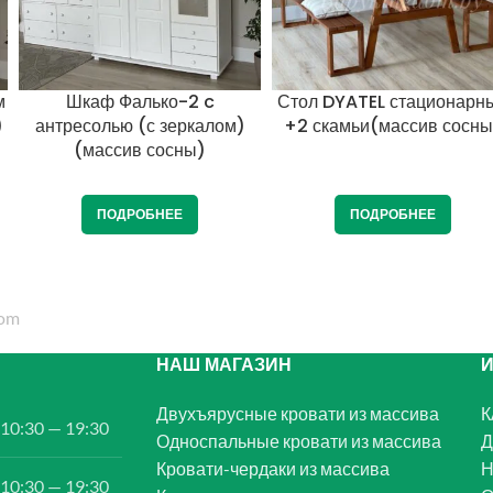
м
Шкаф Фалько-2 c
Стол DYATEL стационарн
)
антресолью (с зеркалом)
+2 скамьи(массив сосны
(массив сосны)
ПОДРОБНЕЕ
ПОДРОБНЕЕ
НАШ МАГАЗИН
Двухъярусные кровати из массива
К
10:30 — 19:30
Односпальные кровати из массива
Д
Кровати-чердаки из массива
Н
10:30 — 19:30