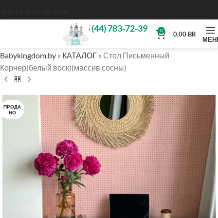
Skip to main content
+375 (44) 783-72-39
0
0,00
BR
МЕН
Babykingdom.by
»
КАТАЛОГ
»
Стол Письменный
Корнер(белый воск)(массив сосны)
ПРОДА
НО