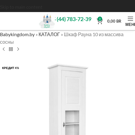
Skip to main content
+375 (44) 783-72-39
0
0,00
BR
МЕН
Babykingdom.by
»
КАТАЛОГ
»
Шкаф Рауна 10 из массива
сосны
КРЕДИТ 4%