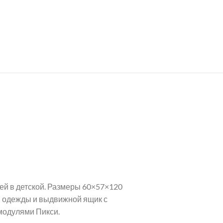
й в детской. Размеры 60×57×120
ля одежды и выдвижной ящик с
модулями Пикси.