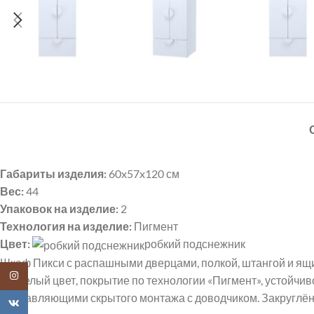
Габариты изделия:
60x57x120 см
Вес:
44
Упаковок на изделие:
2
Технология на изделие:
Пигмент
Цвет:
робкий подснежник
Шкаф Пикси с распашными дверцами, полкой, штангой и ящ
Instagram
см, белый цвет, покрытие по технологии «Пигмент», устойч
направляющими скрытого монтажа с доводчиком. Закруглённ
VK