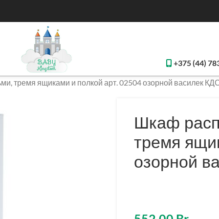
+375 (44) 78
и, тремя ящиками и полкой арт. 02504 озорной василек КД
Шкаф расп
тремя ящи
озорной в
552,00
Br