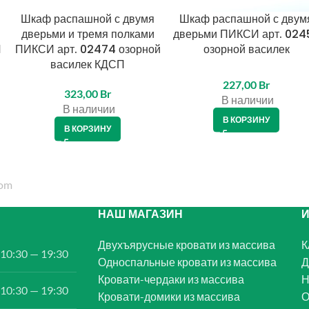
Шкаф распашной с двумя
Шкаф распашной с двум
дверьми и тремя полками
дверьми ПИКСИ арт. 024
Й
ПИКСИ арт. 02474 озорной
озорной василек
василек КДСП
227,00
Br
323,00
Br
В наличии
В наличии
В КОРЗИНУ
В КОРЗИНУ
НАШ МАГАЗИН
Двухъярусные кровати из массива
К
10:30 — 19:30
Односпальные кровати из массива
Д
Кровати-чердаки из массива
Н
10:30 — 19:30
Кровати-домики из массива
О