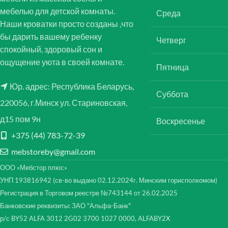
мебелью для детской комнаты.
Среда
Наши кроватки просто созданы ,что
бы дарить вашему ребенку
Четверг
спокойный, здоровый сон и
ощущение уюта в своей комнате.
Пятница
Юр. адрес: Республика Беларусь,
Суббота
220056, г.Минск ул. Стариновская,
д15 пом 9н
Воскресенье
+375 (44) 783-72-39
mebstoreby@gmail.com
ООО «Мебстор плюс»
УНП 193816942 (св-во выдано 02.12.2024г. Минским горисполкомом)
Регистрация в Торговом реестре №743144 от 26.02.2025
Банковские реквизиты: ЗАО "Альфа-Банк"
р/с BY52 ALFA 3012 2G02 3700 1027 0000, ALFABY2X