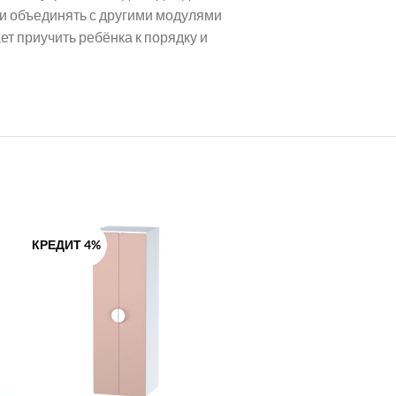
ли объединять с другими модулями
 приучить ребёнка к порядку и
КРЕДИТ 4%
КРЕДИТ 4%