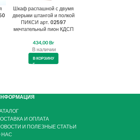
я
Шкаф распашной с двумя
Шкаф распашной с дв
50
дверьми штангой и полкой
дверьми, полкой и ящи
ПИКСИ арт. 02597
ПИКСИ арт. 02078 роб
мечтательный пион КДСП
подснежник КДСП
434,00
Br
353,00
Br
В наличии
В наличии
В КОРЗИНУ
В КОРЗИНУ
ИНФОРМАЦИЯ
АТАЛОГ
ОСТАВКА И ОПЛАТА
ОВОСТИ И ПОЛЕЗНЫЕ СТАТЬИ
 НАС