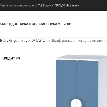
Skip to main content
. Минск ул.Каменногорская, 3 ТЦ"Корона" ПРО ДОМ (2 этаж)
АТАЛОГ
ДОСТАВКА И ОПЛАТА
СБОРКА МЕБЕЛИ
Babykingdom.by
»
КАТАЛОГ
»
Шкаф распашной с двумя дверьм
КРЕДИТ 4%