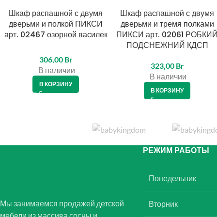
Шкаф распашной с двумя
Шкаф распашной с двумя
дверьми и полкой ПИКСИ
дверьми и тремя полками
арт. 02467 озорной василек
ПИКСИ арт. 02061 РОБКИ
ПОДСНЕЖНИЙ КДСП
306,00
Br
323,00
Br
В наличии
В наличии
В КОРЗИНУ
В КОРЗИНУ
РЕЖИМ РАБОТЫ
Понедельник
Мы занимаемся продажей детской
Вторник
мебели из массива сосны и