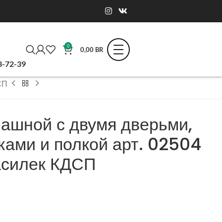
0
0,00
BR
3-72-39
СП
ашной с двумя дверьми,
ками и полкой арт. 02504
асилек КДСП