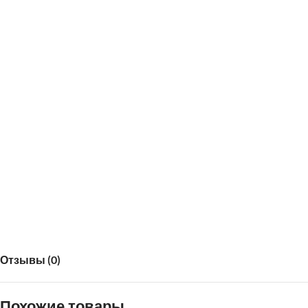
Размеры:ШхВХ Г 138x199X62
Кол-во упаковок: 3
Вес: 72кг
Отзывы (0)
Похожие товары