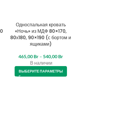
Односпальная кровать
Односпальная кроват
60
«Ночь» из МДФ 80×170,
«Ночь» из МДФ 80х160 
80х180, 90×190 (с бортом и
бортом и ящиком) + ма
ящиками)
киндер 4
465,00
Br
–
540,00
Br
703,00
Br
В наличии
В наличии
ВЫБЕРИТЕ ПАРАМЕТРЫ
В КОРЗИНУ