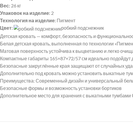
Вес:
26 кг
Упаковок на изделие:
2
Технология на изделие:
Пигмент
Цвет:
робкий подснежник
Детская кровать — комфорт, безопасность и функционально
Белая детская кровать, выполненная по технологии «Пигмент
Матовая поверхность устойчива к выцветанию и легко очища
Компактные габариты 165×87×72/57 см идеально подойдут д
Безопасные закруглённые края защищают от случайных удар
Дополнительно под кровать можно установить выкатные тум
Преимущества: Современный дизайн и универсальный белый
Безопасные формы и возможность установки бортиков
Дополнительное место для хранения с выкатными тумбами 