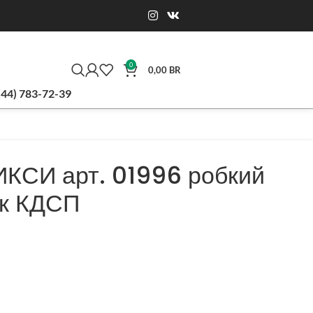
0
0,00
BR
(44) 783-72-39
ИКСИ арт. 01996 робкий
к КДСП