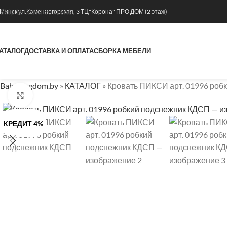
Skip to main content
. Минск ул.Каменногорская, 3 ТЦ"Корона" ПРО ДОМ (2 этаж)
АТАЛОГ
ДОСТАВКА И ОПЛАТА
СБОРКА МЕБЕЛИ
Babykingdom.by
»
КАТАЛОГ
»
Кровать ПИКСИ арт. 01996 роб
Нажмите, чтобы увеличить
КРЕДИТ 4%