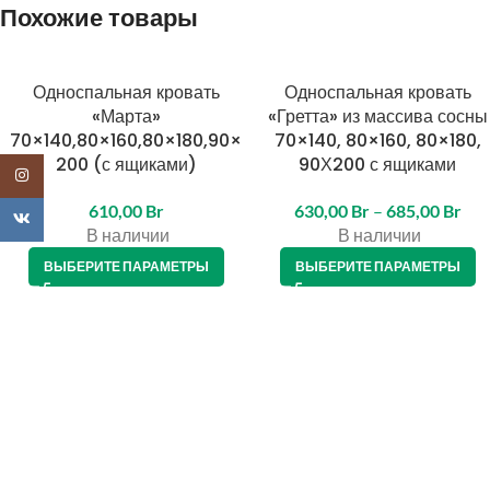
Похожие товары
Односпальная кровать
Односпальная кровать
«Марта»
«Гретта» из массива сосны
70×140,80×160,80×180,90×
70×140, 80×160, 80×180,
200 (с ящиками)
90Х200 с ящиками
Instagram
610,00
Br
630,00
Br
–
685,00
Br
VK
В наличии
В наличии
ВЫБЕРИТЕ ПАРАМЕТРЫ
ВЫБЕРИТЕ ПАРАМЕТРЫ