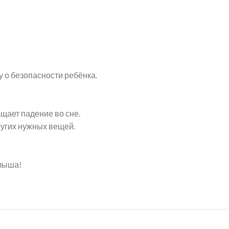
у о безопасности ребёнка.
щает падение во сне.
ругих нужных вещей.
алыша!