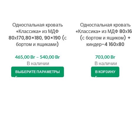
Односпальная кровать
Односпальная кровать
«Классика» из МДФ
«Классика» из МДФ 80х1
80х170,80×180, 90×190 (с
(с бортом и ящиком) +
бортом и ящиками)
киндер-4 160х80
465,00
Br
–
540,00
Br
703,00
Br
В наличии
В наличии
ВЫБЕРИТЕ ПАРАМЕТРЫ
В КОРЗИНУ