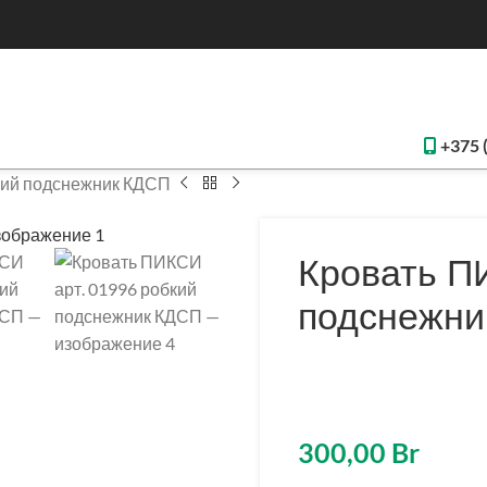
+375 
кий подснежник КДСП
Кровать П
подснежни
300,00
Br