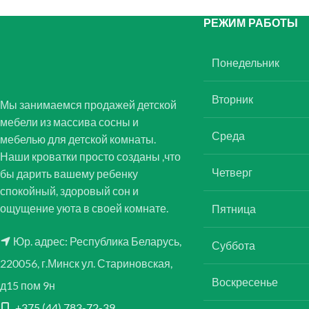
РЕЖИМ РАБОТЫ
Понедельник
Вторник
Мы занимаемся продажей детской
мебели из массива сосны и
Среда
мебелью для детской комнаты.
Наши кроватки просто созданы ,что
Четверг
бы дарить вашему ребенку
спокойный, здоровый сон и
ощущение уюта в своей комнате.
Пятница
Юр. адрес: Республика Беларусь,
Суббота
220056, г.Минск ул. Стариновская,
Воскресенье
д15 пом 9н
+375 (44) 783-72-39