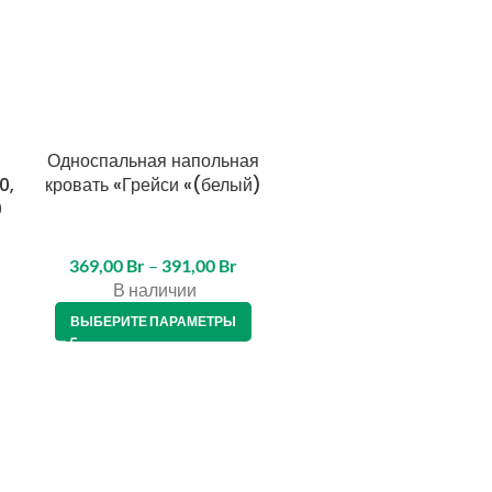
Односпальная напольная
Односпальная кроват
0,
кровать «Грейси «(белый)
«Моана»
0
80×160,80×180,90×200
ящиками(белый) + БО
369,00
Br
–
391,00
Br
645,00
Br
В наличии
В наличии
ВЫБЕРИТЕ ПАРАМЕТРЫ
ВЫБЕРИТЕ ПАРАМЕТРЫ