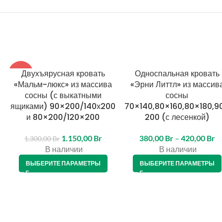
Двухъярусная кровать
Односпальная кровать
-12%
«Мальм-люкс» из массива
«Эрни Литтл» из массив
сосны (с выкатными
сосны
ящиками) 90×200/140х200
70×140,80×160,80×180,9
и 80×200/120×200
200 (с лесенкой)
1.150,00
Br
380,00
Br
–
420,00
Br
1.300,00
Br
В наличии
В наличии
ВЫБЕРИТЕ ПАРАМЕТРЫ
ВЫБЕРИТЕ ПАРАМЕТРЫ