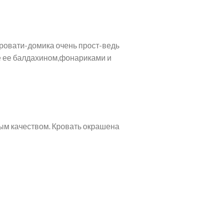
кровати-домика очень прост-ведь
те ее балдахином,фонариками и
ым качеством. Кровать окрашена