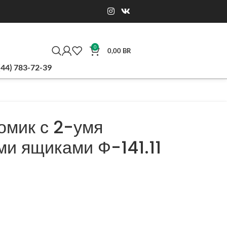
0
0,00
BR
(44) 783-72-39
омик с 2-умя
и ящиками Ф-141.11