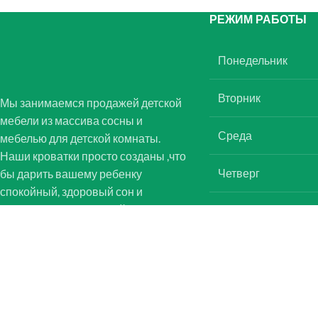
РЕЖИМ РАБОТЫ
Понедельник
Вторник
Мы занимаемся продажей детской
мебели из массива сосны и
Среда
мебелью для детской комнаты.
Наши кроватки просто созданы ,что
Четверг
бы дарить вашему ребенку
спокойный, здоровый сон и
ощущение уюта в своей комнате.
Пятница
Юр. адрес: Республика Беларусь,
Суббота
220056, г.Минск ул. Стариновская,
Воскресенье
д15 пом 9н
+375 (44) 783-72-39