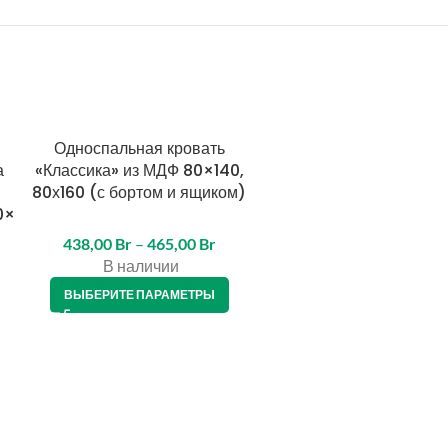
Односпальная кровать
Двухъярусная кроват
ТОП
а
«Классика» из МДФ 80×140,
«ГЕНРИХ» из массива с
80х160 (с бортом и ящиком)
80×180, 90Х200 (с
0×
ящиками)
438,00
Br
–
465,00
Br
1.140,00
Br
В наличии
В наличии
ВЫБЕРИТЕ ПАРАМЕТРЫ
ВЫБЕРИТЕ ПАРАМЕТРЫ