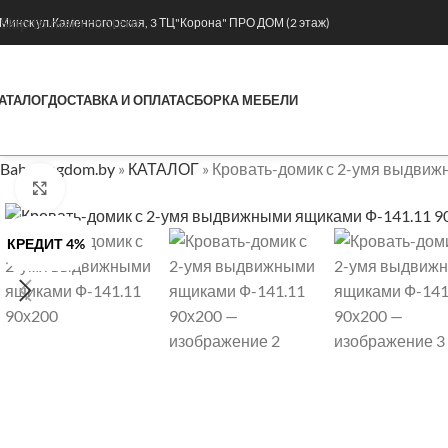
Skip to main content
. Минск ул.Каменногорская, 3 ТЦ"Корона" ПРО ДОМ (2 этаж)
АТАЛОГ
ДОСТАВКА И ОПЛАТА
СБОРКА МЕБЕЛИ
Babykingdom.by
»
КАТАЛОГ
»
Кровать-домик с 2-умя выдвиж
Нажмите, чтобы увеличить
КРЕДИТ 4%