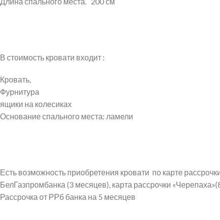
Длина спального места.
200 см
В стоимость кровати входит :
Instagram
Кровать,
VK
Фурнитура
ящики на колесиках
Основание спального места: ламели
Есть возможность приобретения кровати по карте рассрочки 
БелГазпромбанка (3 месяцев), карта рассрочки «Черепаха»(
Рассрочка от РРб банка на 5 месяцев