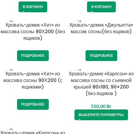
В КОРЗИНУ
В КОРЗИНУ
ПРОДА
ПРОДА
Кровать-домик «Хит» из
Кровать-домик «Джульетта»
НО
НО
массива сосны 90Х200 (без
массив сосны(без ящиков)
ящиков)
ПОДРОБНЕЕ
ПОДРОБНЕЕ
ПРОДА
ПРОДА
Кровать-домик «Хит» из
Кровать-домик «Карлсон» из
НО
НО
массива сосны 90Х200 (с
массива сосны со съемной
ящиками)
крышей 80х180, 90×200
(без ящиков )
ПОДРОБНЕЕ
550,00
Br
ВЫБЕРИТЕ ПАРАМЕТРЫ
ПРОДА
Кровать-домик «Карлсон» из
НО