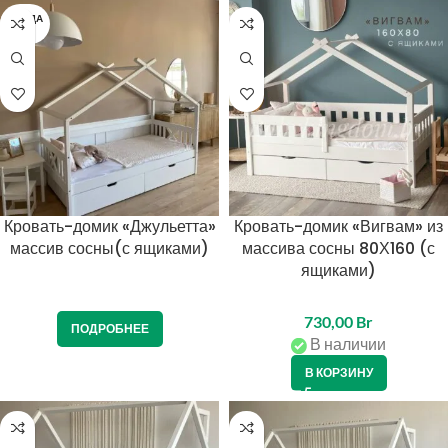
ПРОДА
НО
Кровать-домик «Джульетта»
Кровать-домик «Вигвам» из
массив сосны(с ящиками)
массива сосны 80Х160 (с
ящиками)
730,00
Br
ПОДРОБНЕЕ
В наличии
В КОРЗИНУ