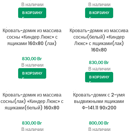
В наличии
В наличии
В КОРЗИНУ
В КОРЗИНУ
Кровать-домик из массива
Кровать-домик из массива
сосны «Киндер Люкс» с
сосны(белый) «Киндер
ящиками 160х80 (лак)
Люкс» с ящиками(лак)
160х80
830,00
Br
830,00
Br
В наличии
В наличии
В КОРЗИНУ
В КОРЗИНУ
Кровать-домик из массива
КРЕДИТ 4%
Кровать-домик с 2-умя
сосны(лак) «Киндер Люкс» с
выдвижными ящиками
ящиками(белый) 160х80
Ф-141.11 90х200
830,00
Br
800,00
Br
В наличии
В наличии