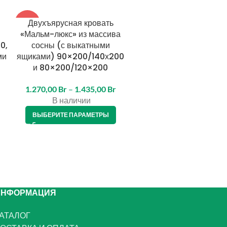
Двухъярусная кровать
Двухъярусная кроват
-11%
-12%
«Мальм-люкс» из массива
«Мальм-люкс» из масс
0,
сосны (с выкатными
сосны (с выкатными
ми
ящиками) 90×200/140х200
ящиками) 90×200/140х
и 80×200/120×200
и 80×200/120×200
1.270,00
Br
–
1.435,00
Br
1.150,00
Br
1.300,00
Br
В наличии
В наличии
ВЫБЕРИТЕ ПАРАМЕТРЫ
ВЫБЕРИТЕ ПАРАМЕТРЫ
ИНФОРМАЦИЯ
АТАЛОГ