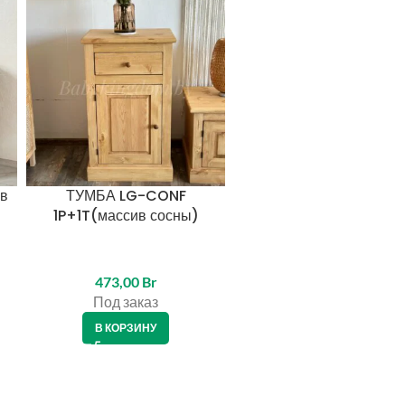
КРЕДИТ 4%
ив
ТУМБА LG-CONF
Тумба «Рондо 3″(лак
1P+1T(массив сосны)
473,00
Br
361,00
Br
Под заказ
В наличии
В КОРЗИНУ
В КОРЗИНУ