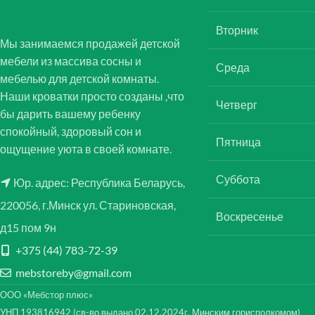
Вторник
Мы занимаемся продажей детской
мебели из массива сосны и
Среда
мебелью для детской комнаты.
Наши кроватки просто созданы ,что
Четверг
бы дарить вашему ребенку
спокойный, здоровый сон и
Пятница
ощущение уюта в своей комнате.
Суббота
Юр. адрес: Республика Беларусь,
220056, г.Минск ул. Стариновская,
Воскресенье
д15 пом 9н
+375 (44) 783-72-39
mebstoreby@gmail.com
ООО «Мебстор плюс»
УНП 193816942 (св-во выдано 02.12.2024г. Минским горисполкомом)