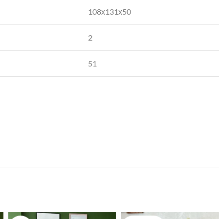
108х131х50
2
51