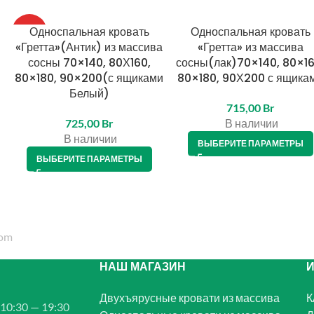
Односпальная кровать
Односпальная кровать
ТОП
«Гретта»(Антик) из массива
«Гретта» из массива
сосны 70×140, 80Х160,
сосны(лак)70×140, 80×16
80×180, 90×200(с ящиками
80×180, 90Х200 с ящика
Белый)
715,00
Br
725,00
Br
В наличии
В наличии
ВЫБЕРИТЕ ПАРАМЕТРЫ
ВЫБЕРИТЕ ПАРАМЕТРЫ
НАШ МАГАЗИН
Двухъярусные кровати из массива
К
10:30 — 19:30