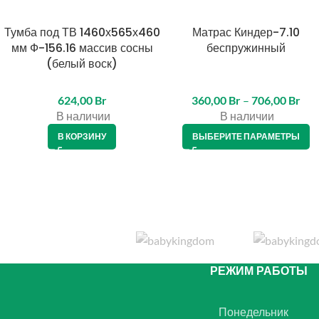
Тумба под ТВ 1460х565х460
Матрас Киндер-7.10
КРЕДИТ 4%
мм Ф-156.16 массив сосны
беспружинный
(белый воск)
624,00
Br
360,00
Br
–
706,00
Br
В наличии
В наличии
В КОРЗИНУ
ВЫБЕРИТЕ ПАРАМЕТРЫ
РЕЖИМ РАБОТЫ
Понедельник