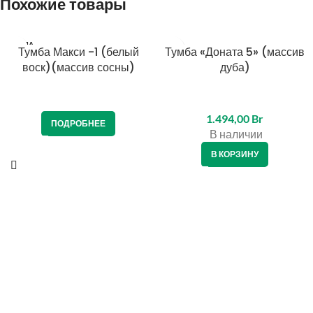
Похожие товары
ПРОДА
Тумба Макси -1 (белый
КРЕДИТ 4%
Тумба «Доната 5» (массив
НО
воск)(массив сосны)
дуба)
КРЕДИТ 4%
1.494,00
Br
ПОДРОБНЕЕ
В наличии
В КОРЗИНУ