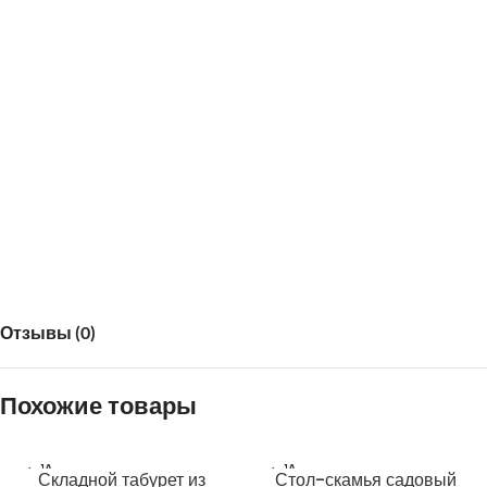
Глубина ящика 40 см
Отзывы (0)
Похожие товары
ПРОДА
ПРОДА
Складной табурет из
Стол-скамья садовый
НО
НО