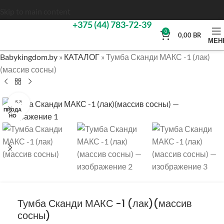
Skip to main content
+375 (44) 783-72-39
0
0,00
BR
МЕН
Babykingdom.by
»
КАТАЛОГ
»
Тумба Сканди МАКС -1 (лак)
(массив сосны)
Нажмите, чтобы увеличить
ПРОДА
НО
Тумба Сканди МАКС -1 (лак)(массив
сосны)