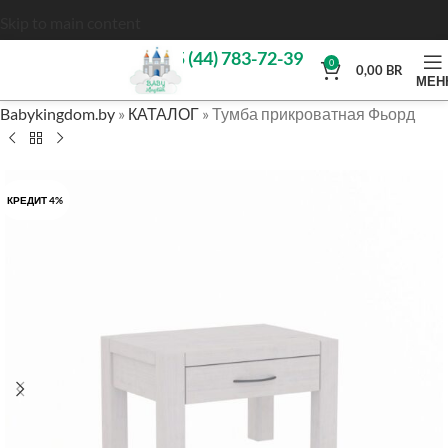
Skip to main content
+375 (44) 783-72-39
0
0,00
BR
МЕН
Babykingdom.by
»
КАТАЛОГ
»
Тумба прикроватная Фьорд
КРЕДИТ 4%