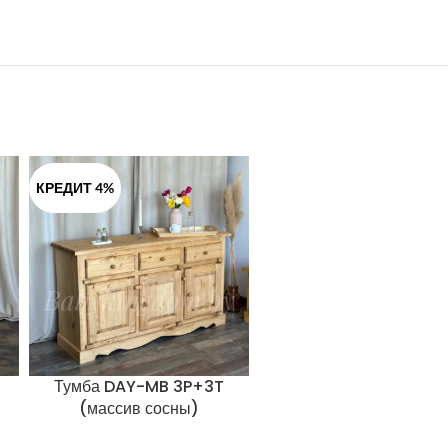
КРЕДИТ 4%
Тумба DAY-MB 3P+3T
ТУМБА LG-CONF
(массив сосны)
1P+1T(массив сосны