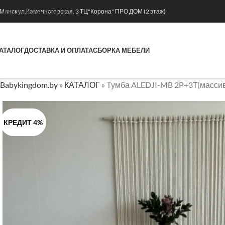
Skip to main content
. Минск ул.Каменногорская, 3 ТЦ"Корона" ПРО ДОМ (2 этаж)
АТАЛОГ
ДОСТАВКА И ОПЛАТА
СБОРКА МЕБЕЛИ
Babykingdom.by
»
КАТАЛОГ
»
Тумба ALEDJI-MB 2P+3T(массив
КРЕДИТ 4%