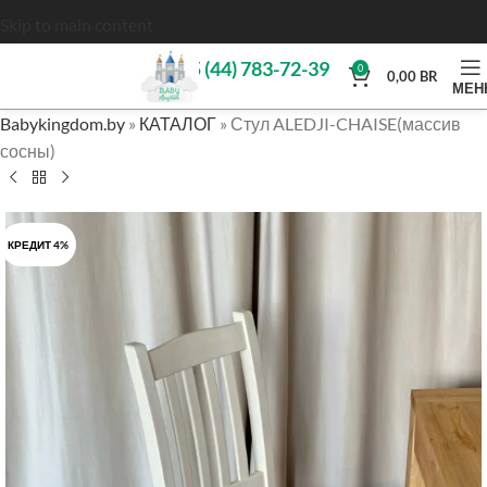
Skip to main content
+375 (44) 783-72-39
0
0,00
BR
МЕН
Babykingdom.by
»
КАТАЛОГ
»
Стул ALEDJI-CHAISE(массив
сосны)
КРЕДИТ 4%