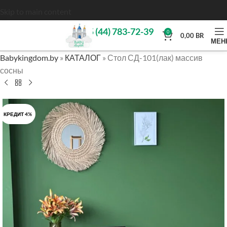
Skip to main content
+375 (44) 783-72-39
0
0,00
BR
МЕН
Babykingdom.by
»
КАТАЛОГ
»
Стол СД-101(лак) массив
сосны
КРЕДИТ 4%