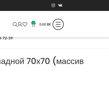
0
0,00
BR
3-72-39
ладной 70х70 (массив