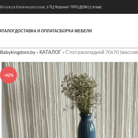
Skip to main content
. Минск ул.Каменногорская, 3 ТЦ"Корона" ПРО ДОМ (2 этаж)
АТАЛОГ
ДОСТАВКА И ОПЛАТА
СБОРКА МЕБЕЛИ
Babykingdom.by
»
КАТАЛОГ
»
Стол раскладной 70х70 (массив
-42%