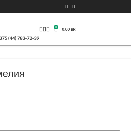
0
0,00
BR
375 (44) 783-72-39
мелия