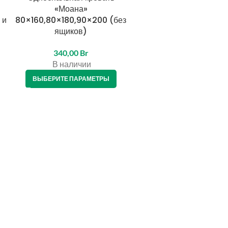
«Моана»
90х200,120×200,140×20
 и
80×160,80×180,90×200 (без
0×200, 180×200 (масс
ящиков)
сосны)
340,00
Br
460,00
Br
–
780,00
Br
В наличии
В наличии
ВЫБЕРИТЕ ПАРАМЕТРЫ
ВЫБЕРИТЕ ПАРАМЕТРЫ