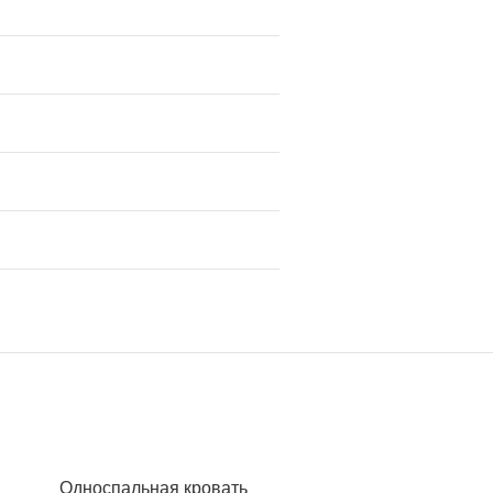
Односпальная кровать
Кровать «Портман»