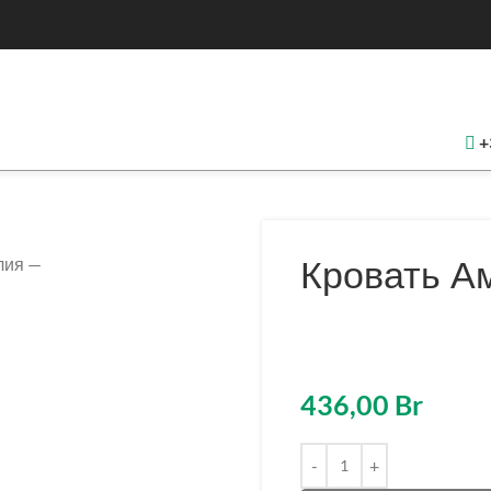
+
Кровать А
436,00
Br