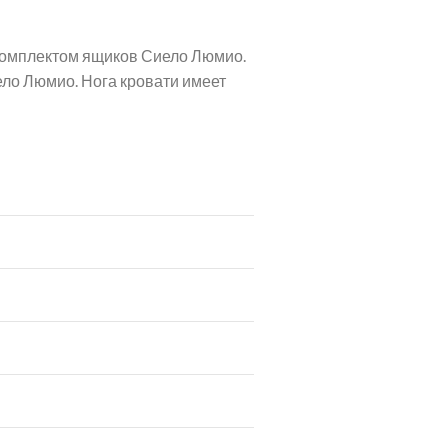
комплектом ящиков Сиело Люмио.
ло Люмио. Нога кровати имеет