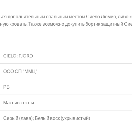
ься дополнительным спальным местом Сиело Люмио, либо 
ую кровать. Также возможно докупить бортик защитный Сие
CIELO; FJORD
ООО СП “ММЦ”
РБ
Массив сосны
Серый (лава); Белый воск (укрывистый)