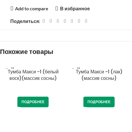
Add to compare
В избранное
Поделиться:
Похожие товары
ПРОДА
ПРОДА
Тумба Макси -1 (белый
Тумба Макси -1 (лак)
НО
НО
воск)(массив сосны)
(массив сосны)
КРЕДИТ 4%
КРЕДИТ 4%
ПОДРОБНЕЕ
ПОДРОБНЕЕ