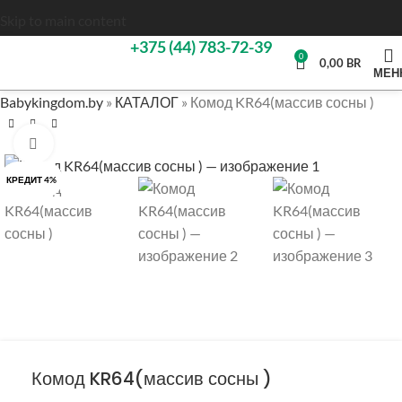
Skip to main content
+375 (44) 783-72-39
0
0,00
BR
МЕН
Babykingdom.by
»
КАТАЛОГ
»
Комод KR64(массив сосны )
Нажмите, чтобы увеличить
КРЕДИТ 4%
Комод KR64(массив сосны )