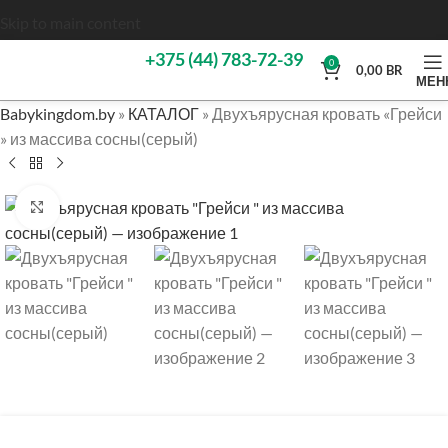
Skip to main content
+375 (44) 783-72-39
0
0,00
BR
МЕН
Babykingdom.by
»
КАТАЛОГ
»
Двухъярусная кровать «Грейси
» из массива сосны(серый)
Нажмите, чтобы увеличить