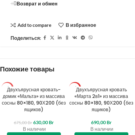
Возврат и обмен
Add to compare
В избранное
Поделиться:
Похожие товары
-7%
Двухъярусная кровать-
ТОП
Двухъярусная кровать
домик «Мальта» из массива
«Марта 2в1» из массива
сосны 80×180, 90Х200 (без
сосны 80×180, 90Х200 (без
ящиков)
ящиков)
630,00
Br
690,00
Br
675,00
Br
В наличии
В наличии