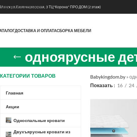
Skip to main content
. Минск ул.Каменногорская, 3 ТЦ"Корона" ПРО ДОМ (2 этаж)
АТАЛОГ
ДОСТАВКА И ОПЛАТА
СБОРКА МЕБЕЛИ
одноярусные де
КАТЕГОРИИ ТОВАРОВ
Babykingdom.by
»
одн
Показать
16
24
Главная
Акции
Односпальные кровати
Двухъярусные кровати из