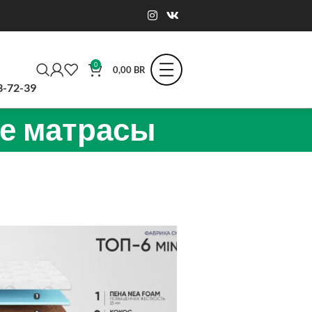
0
0,00
BR
3-72-39
ые матрасы