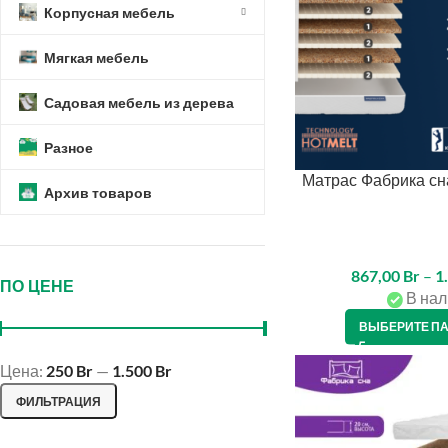
Корпусная мебель
Мягкая мебель
Садовая мебель из дерева
Разное
Матрас Фабрика сн
Архив товаров
867,00
Br
–
1
ПО ЦЕНЕ
В нал
ВЫБЕРИТЕ П
Instagram
Цена:
250 Br
—
1.500 Br
VK
ФИЛЬТРАЦИЯ