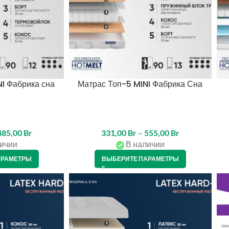
I Фабрика сна
Матрас Топ-5 MINI Фабрика Сна
485,00
Br
331,00
Br
–
555,00
Br
ичии
В наличии
АРАМЕТРЫ
ВЫБЕРИТЕ ПАРАМЕТРЫ