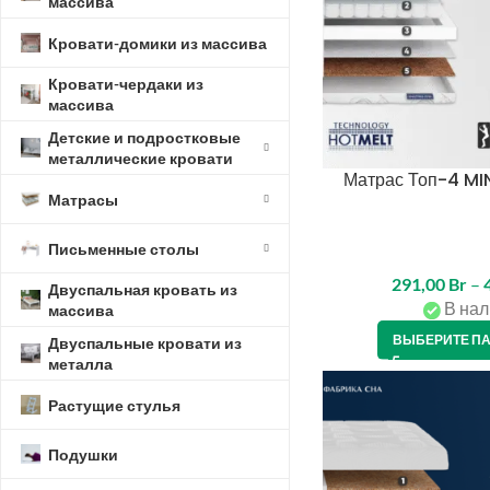
массива
Кровати-домики из массива
Кровати-чердаки из
массива
Детские и подростковые
металлические кровати
Матрас Топ-4 MIN
Матрасы
Письменные столы
291,00
Br
–
Двуспальная кровать из
В нал
массива
ВЫБЕРИТЕ П
Двуспальные кровати из
металла
Растущие стулья
Подушки