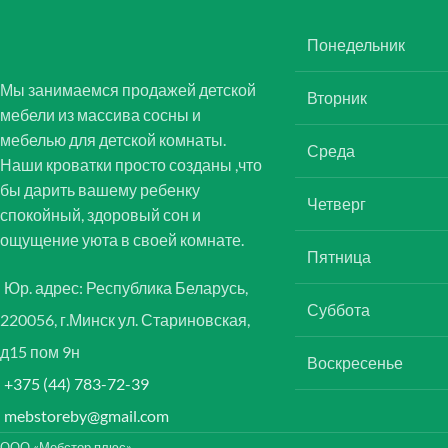
Понедельник
Мы занимаемся продажей детской
Вторник
мебели из массива сосны и
мебелью для детской комнаты.
Среда
Наши кроватки просто созданы ,что
бы дарить вашему ребенку
Четверг
спокойный, здоровый сон и
ощущение уюта в своей комнате.
Пятница
Юр. адрес: Республика Беларусь,
Суббота
220056, г.Минск ул. Стариновская,
д15 пом 9н
Воскресенье
+375 (44) 783-72-39
mebstoreby@gmail.com
ООО «Мебстор плюс»