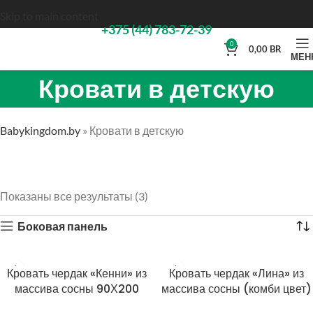
Skip to main content
+375 (44) 783-72-39
0
0,00
BR
МЕН
Кровати в детскую
Babykingdom.by
»
Кровати в детскую
Показаны все результаты (3)
Боковая панель
Кровать чердак «Кенни» из
Кровать чердак «Лина» из
массива сосны 90Х200
массива сосны (комби цвет)