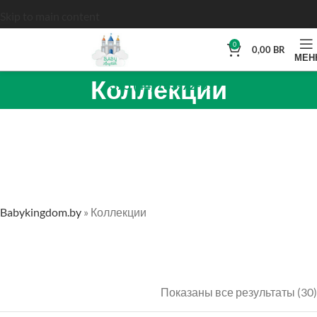
Skip to main content
0
0,00
BR
МЕН
Коллекции
+375 (44) 783-72-39
Babykingdom.by
»
Коллекции
Показаны все результаты (30)