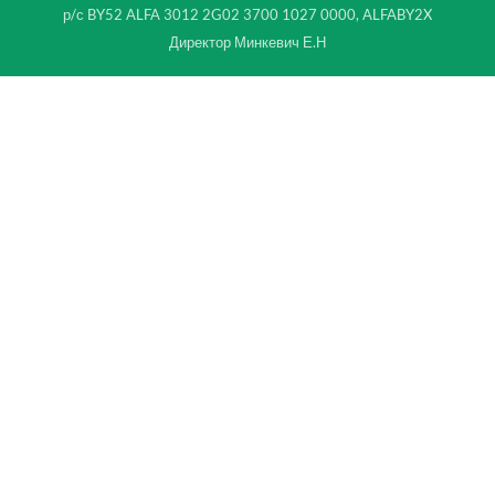
р/с BY52 ALFA 3012 2G02 3700 1027 0000, ALFABY2X
Директор Минкевич Е.Н