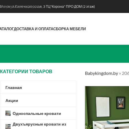
Skip to main content
. Минск ул.Каменногорская, 3 ТЦ"Корона" ПРО ДОМ (2 этаж)
АТАЛОГ
ДОСТАВКА И ОПЛАТА
СБОРКА МЕБЕЛИ
КАТЕГОРИИ ТОВАРОВ
Babykingdom.by
»
206
Главная
Акции
Односпальные кровати
Двухъярусные кровати из