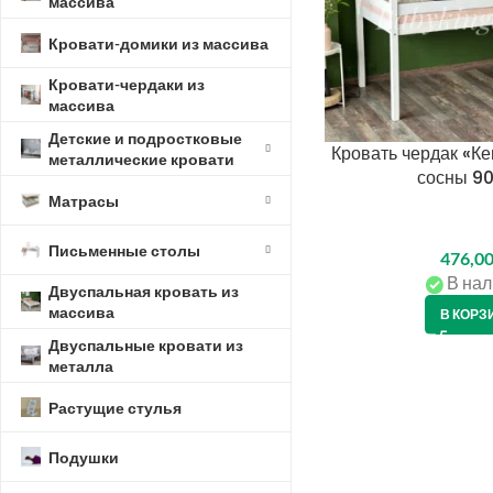
массива
Кровати-домики из массива
Кровати-чердаки из
массива
Детские и подростковые
Кровать чердак «Ке
металлические кровати
сосны 9
Матрасы
Письменные столы
476,0
В нал
Двуспальная кровать из
массива
В КОРЗ
Двуспальные кровати из
металла
Растущие стулья
Подушки