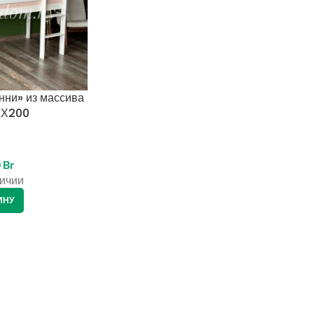
нни» из массива
0Х200
0
Br
ичии
ИНУ